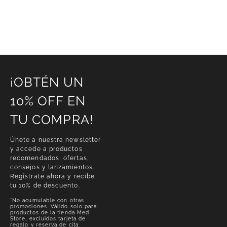
¡OBTÉN UN
10% OFF EN
TU COMPRA!
Únete a nuestra newsletter
y accede a productos
recomendados, ofertas,
consejos y lanzamientos.
Regístrate ahora y recibe
tu 10% de descuento.
*No acumulable con otras
promociones. Válido solo para
productos de la tienda Med
Store, excluidos tarjeta de
regalo y reserva de cita.