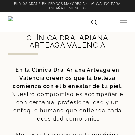
Skip
ENVÍOS GRATIS EN PEDIDOS MAYORES A 100€ (VÁLIDO PARA
Envíos GRATIS en pedidos mayores a 100€
(Válido para España Península)
ESPAÑA PENÍNSULA)
to
main
content
CLÍNICA DRA. ARIANA
ARTEAGA VALENCIA
En la Clínica Dra. Ariana Arteaga en
Valencia creemos que la belleza
comienza con el bienestar de tu piel
.
Nuestro compromiso es acompañarte
con cercanía, profesionalidad y un
enfoque humano que entiende cada
necesidad como única.
Nos guía la pasión por la
medicina