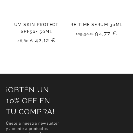
UV-SKIN PROTECT
RE-TIME SERUM 30ML
SPF50+ 50ML
El
El
94,77
€
105,30
€
precio
preci
El
El
42,12
€
46,80
€
original
actua
precio
precio
era:
es:
original
actual
105,30 €.
94,77
era:
es:
46,80 €.
42,12 €.
¡OBTÉN UN
10% OFF EN
TU COMPRA!
Únete a nuestra newsletter
y accede a productos