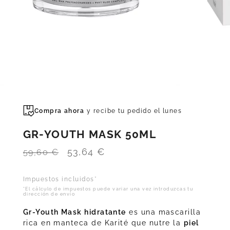
Compra ahora
y recibe tu pedido el
lunes
GR-YOUTH MASK 50ML
El
El
53,64
€
59,60
€
precio
precio
Impuestos incluidos*
original
actual
*El cálculo de impuestos puede variar una vez introduzcas tu
dirección de envío
era:
es:
59,60 €.
53,64 €.
Gr-Youth Mask hidratante
es una mascarilla
rica en manteca de Karité que nutre la
piel