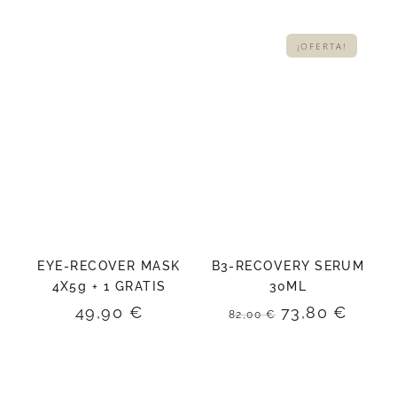
¡OFERTA!
EYE-RECOVER MASK
B3-RECOVERY SERUM
4X5g + 1 GRATIS
30ML
El
El
49,90
€
73,80
€
82,00
€
precio
preci
original
actua
era:
es:
82,00 €.
73,80