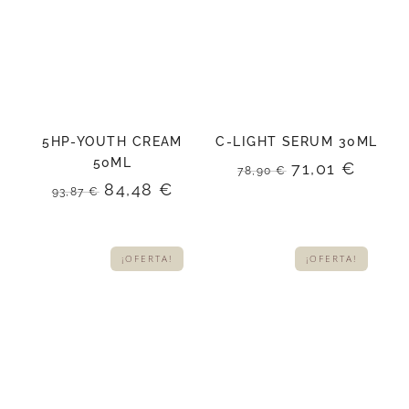
5HP-YOUTH CREAM
C-LIGHT SERUM 30ML
50ML
El
El
71,01
€
78,90
€
precio
preci
El
El
84,48
€
93,87
€
original
actua
precio
precio
era:
es:
original
actual
78,90 €.
71,01 
era:
es:
¡OFERTA!
¡OFERTA!
93,87 €.
84,48 €.