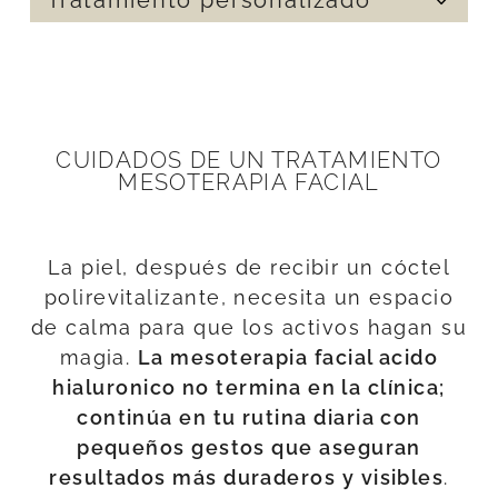
Tratamiento personalizado
más resistente, con mejor capacidad de
auténtica. No transforma, sino que
Al ser mínimamente invasiva, la
recuperación y menos propensa a la
potencia lo mejor de tu rostro, logrando
mesoterapia facial permite retomar tu
flacidez o a la aparición de nuevas
un aspecto equilibrado y natural que
rutina diaria de inmediato. Los
Cada cóctel polirevitalizante se adapta a
arrugas.
transmite bienestar y confianza.
resultados son progresivos y duraderos,
las necesidades específicas de tu piel.
y con sesiones periódicas se consigue
Esto asegura que los resultados sean
mantener la piel en su mejor estado sin
únicos para ti, ya sea que busques más
CUIDADOS DE UN TRATAMIENTO
MESOTERAPIA FACIAL
necesidad de largos tiempos de
hidratación, luminosidad, firmeza o
recuperación.
prevención del envejecimiento.
La piel, después de recibir un cóctel
polirevitalizante, necesita un espacio
de calma para que los activos hagan su
magia.
La mesoterapia facial acido
hialuronico no termina en la clínica;
continúa en tu rutina diaria con
pequeños gestos que aseguran
resultados más duraderos y visibles
.