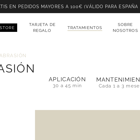
TIS EN PEDIDOS MAYORES A 100€ (VÁLIDO PARA ESPAÑA
TARJETA DE
SOBRE
STORE
TRATAMIENTOS
REGALO
NOSOTROS
ABRASIÓN
ASIÓN
APLICACIÓN
MANTENIMIE
30 a 45 min
Cada 1 a 3 mese
ra cerrar