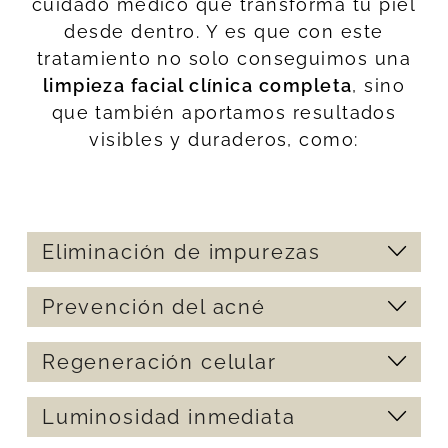
cuidado médico que transforma tu piel
desde dentro. Y es que con este
tratamiento no solo conseguimos una
limpieza facial clínica completa
, sino
que también aportamos resultados
visibles y duraderos, como:
Eliminación de impurezas
Prevención del acné
Retiramos células muertas, exceso de
grasa y residuos de contaminación que
Regeneración celular
se acumulan en la piel. Esto permite que
Al desobstruir los poros y reducir
tu rostro respire mejor, se oxigene y
puntos negros y espinillas, ayudamos a
Luminosidad inmediata
recupere su aspecto limpio y saludable.
controlar brotes en pieles con tendencia
Favorecemos la renovación natural de la
acneica. El resultado es una piel más
piel y estimulamos la microcirculación,