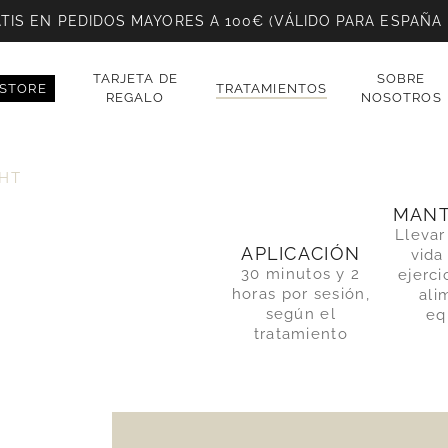
TIS EN PEDIDOS MAYORES A 100€ (VÁLIDO PARA ESPAÑA
TARJETA DE
SOBRE
STORE
TRATAMIENTOS
REGALO
NOSOTROS
GHT
MANT
Llevar
APLICACIÓN
vida
30 minutos y 2
ejerci
horas por sesión,
ali
según el
eq
tratamiento