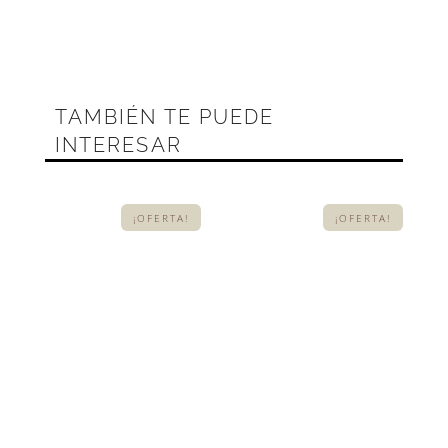
normales a secas. Si buscas
un extra de hidratación o un
tratamiento más intensivo,
puedes complementar con un
TAMBIÉN TE PUEDE
sérum hidratante o
INTERESAR
antioxidante
antes de la
crema.
¡OFERTA!
¡OFERTA!