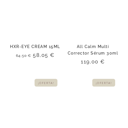
HXR-EYE CREAM 15ML
All Calm Multi
Corrector Sérum 30ml
El
El
58,05
€
64,50
€
precio
precio
119,00
€
original
actual
era:
es:
64,50 €.
58,05 €.
¡OFERTA!
¡OFERTA!