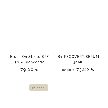
Balm SPF 50
no pierda su
forma.
Brush On Shield SPF
B3-RECOVERY SERUM
30 – Bronceado
30ML
El
El
79,00
€
73,80
€
82,00
€
precio
preci
original
actua
era:
es:
¡OFERTA!
82,00 €.
73,80