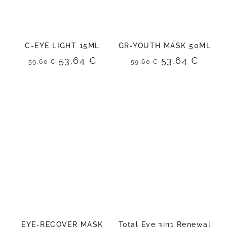
C-EYE LIGHT 15ML
GR-YOUTH MASK 50ML
El
El
El
El
53,64
€
53,64
€
59,60
€
59,60
€
precio
precio
precio
preci
original
actual
original
actua
era:
es:
era:
es:
59,60 €.
53,64 €.
59,60 €.
53,64
EYE-RECOVER MASK
Total Eye 3in1 Renewal