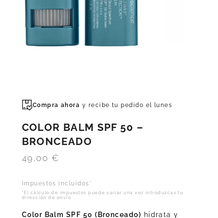
Compra ahora
y recibe tu pedido el
lunes
COLOR BALM SPF 50 –
BRONCEADO
49,00
€
Impuestos incluidos*
*El cálculo de impuestos puede variar una vez introduzcas tu
dirección de envío
Color Balm SPF 50 (Bronceado)
hidrata y