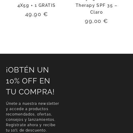
4X5g + 1 GRATIS
Therapy SPF 35 –
Claro
49,90
€
99,00
€
¡OBTÉN UN
10% OFF EN
TU COMPRA!
Únete a nuestra newsletter
y accede a productos
recomendados, ofertas,
consejos y lanzamientos.
Regístrate ahora y recibe
tu 10% de descuento.