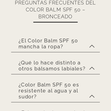
PREGUNTAS FRECUENTES DEL
COLOR BALM SPF 50 –
BRONCEADO
¿El Color Balm SPF 50
mancha la ropa?
¿Qué lo hace distinto a
Color Balm SPF 50 Bronceado
otros bálsamos labiales?
no mancha la ropa
. Si tu ropa
se mancha, basta con seguir
las instrucciones de lavado
¿Color Balm SPF 50 es
Puedes usarlo como tu nuevo
que están en las etiquetas de
resistente al agua y al
bálsamo labial diario con un
sudor?
tu prenda.
toque de color. Tiene SPF alto
y minerales protectores, y