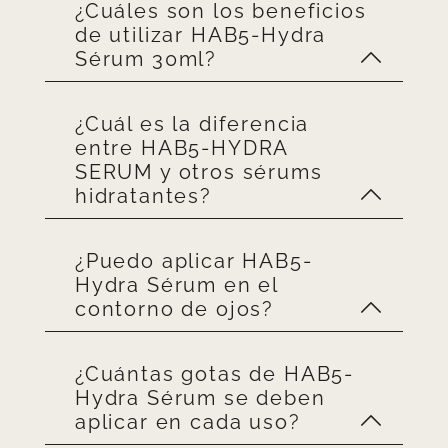
¿Cuáles son los beneficios
El
HAB5-Hydra Sérum
es ideal
de utilizar HAB5-Hydra
para pieles normales, mixtas,
Sérum 30ml?
secas y sensibles.
¿Cuál es la diferencia
Gracias a su alto contenido
entre HAB5-HYDRA
en ácido hialurónico,
HAB5-
SERUM y otros sérums
Hydra Sérum 30ml hidrata
hidratantes?
profundamente la piel,
reteniendo su humedad, lo
¿Puedo aplicar HAB5-
que ayuda a rellenar y
Su fórmula con ácido
Hydra Sérum en el
suavizar las arrugas causadas
hialurónico de alto y bajo
contorno de ojos?
por la deshidratación
.
peso molecular
permite una
absorción más profunda,
proporcionando una
¿Cuántas gotas de HAB5-
No, el contorno de los ojos es
Hydra Sérum se deben
hidratación más duradera que
un área delicada, por lo que
aplicar en cada uso?
otros sérums convencionales
.
se recomienda evitar su