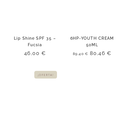
Lip Shine SPF 35 –
6HP-YOUTH CREAM
Fucsia
50ML
El
El
46,00
€
80,46
€
89,40
€
precio
preci
original
actua
era:
es:
¡OFERTA!
89,40 €.
80,46