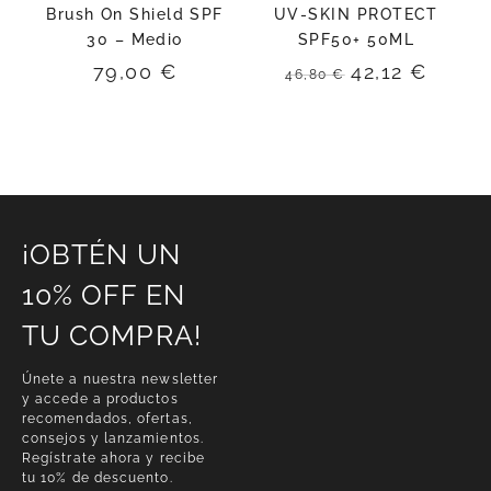
Brush On Shield SPF
UV-SKIN PROTECT
30 – Medio
SPF50+ 50ML
El
El
79,00
€
42,12
€
46,80
€
precio
preci
original
actua
era:
es:
46,80 €.
42,12 
¡OBTÉN UN
10% OFF EN
TU COMPRA!
Únete a nuestra newsletter
y accede a productos
recomendados, ofertas,
consejos y lanzamientos.
Regístrate ahora y recibe
tu 10% de descuento.