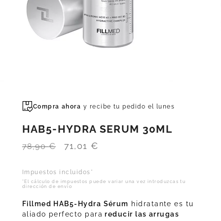
Compra ahora
y recibe tu pedido el
lunes
HAB5-HYDRA SERUM 30ML
El
El
71,01
€
78,90
€
precio
precio
Impuestos incluidos*
original
actual
*El cálculo de impuestos puede variar una vez introduzcas tu
dirección de envío
era:
es:
78,90 €.
71,01 €.
Fillmed HAB5-Hydra Sérum
hidratante es tu
aliado perfecto para
reducir las arrugas