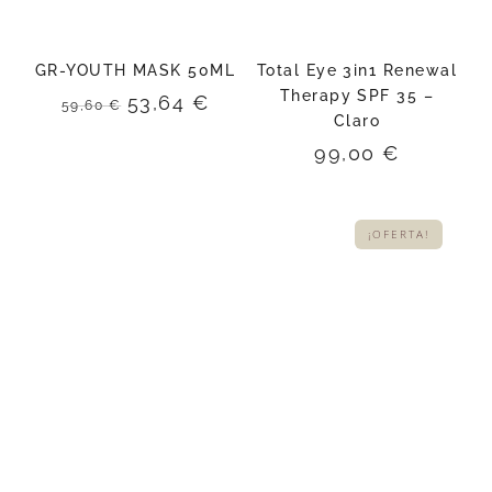
GR-YOUTH MASK 50ML
Total Eye 3in1 Renewal
Therapy SPF 35 –
El
El
53,64
€
59,60
€
Claro
precio
precio
original
actual
99,00
€
era:
es:
59,60 €.
53,64 €.
¡OFERTA!