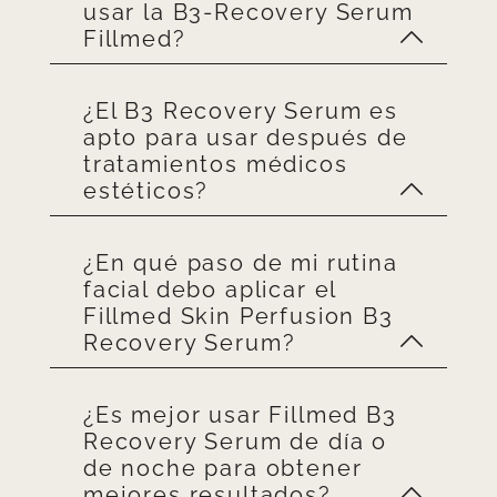
usar la B3-Recovery Serum
Fillmed?
¿El B3 Recovery Serum es
El Serum Facial B3 Recovery
apto para usar después de
Fillmed es el aliado ideal para
tratamientos médicos
pieles sensibles, irritadas,
estéticos?
deshidratadas o expuestas a
agresiones externas
. Su
¿En qué paso de mi rutina
fórmula ayuda a devolver la
Sí, es uno de sus principales
facial debo aplicar el
luminosidad y frescura a la
usos
: ayuda a la piel a
Fillmed Skin Perfusion B3
piel, revitalizándola y
recuperarse tras
procesos de
Recovery Serum?
protegiéndola.
infiltración
y
tratamientos
láser
.
¿Es mejor usar Fillmed B3
Se aplica Fillmed Skin
Recovery Serum de día o
Perfusion B3 Recovery Serum
de noche para obtener
por la mañana y/o por la
mejores resultados?