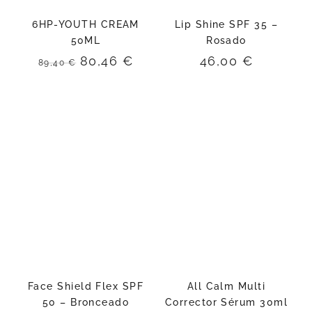
6HP-YOUTH CREAM
Lip Shine SPF 35 –
50ML
Rosado
El
El
80,46
€
46,00
€
89,40
€
precio
precio
original
actual
era:
es:
89,40 €.
80,46 €.
Face Shield Flex SPF
All Calm Multi
50 – Bronceado
Corrector Sérum 30ml