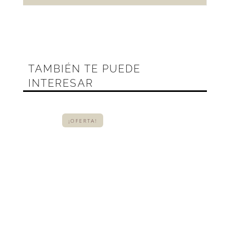
intensamente la piel.
Centella asiática
para
reducir irritaciones
Cuatro tipos de ácido
hialurónico
que hidratan
TAMBIÉN TE PUEDE
en distintas capas de la
INTERESAR
epidermis para una
reparación profunda.
¡OFERTA!