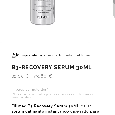
Compra ahora
y recibe tu pedido el
lunes
B3-RECOVERY SERUM 30ML
El
El
73,80
€
82,00
€
precio
precio
Impuestos incluidos*
original
actual
*El cálculo de impuestos puede variar una vez introduzcas tu
dirección de envío
era:
es:
82,00 €.
73,80 €.
Fillmed B3 Recovery Serum 30ML
es un
sérum calmante instantáneo
diseñado para