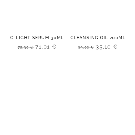
C-LIGHT SERUM 30ML
CLEANSING OIL 200ML
El
El
El
El
71,01
€
35,10
€
78,90
€
39,00
€
precio
precio
precio
preci
original
actual
original
actua
era:
es:
era:
es:
78,90 €.
71,01 €.
39,00 €.
35,10 