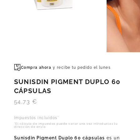
Compra ahora
y recibe tu pedido el
lunes
SUNISDIN PIGMENT DUPLO 60
CÁPSULAS
54,73
€
Impuestos incluidos*
*El cálculo de impuestos puede variar una vez introduzcas tu
dirección de envío
Sunisdin Pigment Duplo 60 cápsulas
es un